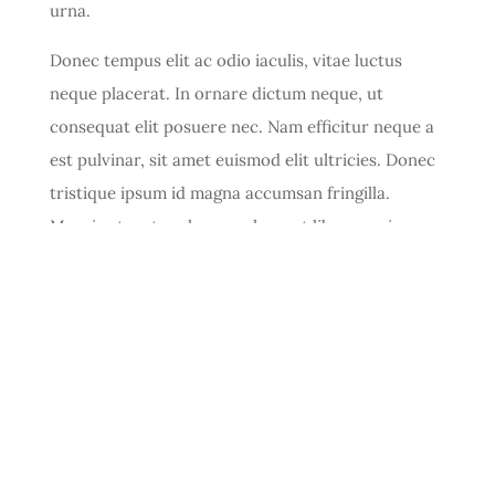
urna.
Donec tempus elit ac odio iaculis, vitae luctus
neque placerat. In ornare dictum neque, ut
consequat elit posuere nec. Nam efficitur neque a
est pulvinar, sit amet euismod elit ultricies. Donec
tristique ipsum id magna accumsan fringilla.
Mauris et metus rhoncus, laoreet libero varius,
blandit nibh. Cras fringilla elit aliquet pharetra
bibendum. Vivamus dapibus lobortis ipsum ac
tempor. Quisque pellentesque id nulla a blandit.
Curabitur viverra feugiat pretium. Morbi tincidunt
leo quis arcu mattis venenatis vitae vitae odio.
Maecenas porta metus sed neque viverra dapibus.
Sed id fermentum nisl, non dapibus nunc.